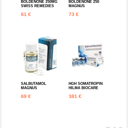
BOLDENONE 250MG
BOLDENONE 250
SWISS REMEDIES
MAGNUS
61 €
73 €
M
M
n
n
o
o
ž
ž
s
s
t
t
v
v
o
o
SALBUTAMOL
HGH SOMATROPIN
MAGNUS
HILMA BIOCARE
69 €
381 €
M
M
n
n