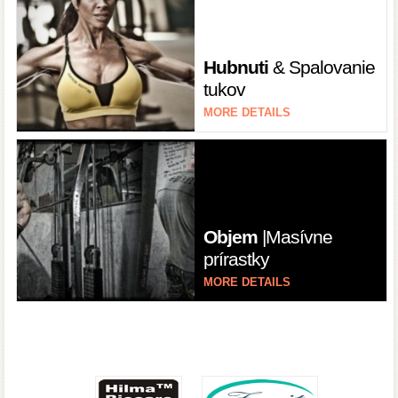
Hubnuti
& Spalovanie
tukov
MORE DETAILS
Objem
|Masívne
prírastky
MORE DETAILS