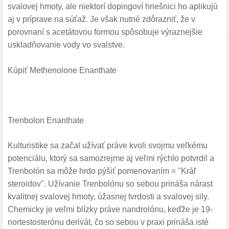
svalovej hmoty, ale niektorí dopingoví hriešnici ho aplikujú
aj v príprave na súťaž. Je však nutné zdôrazniť, že v
porovnaní s acetátovou formou spôsobuje výraznejšie
uskladňovanie vody vo svalstve.
Kúpiť Methenolone Enanthate
Trenbolon Enanthate
Kulturistike sa začal užívať práve kvoli svojmu veľkému
potenciálu, ktorý sa samozrejme aj veľmi rýchlo potvrdil a
Trenbolón sa môže hrdo pýšiť pomenovaním = "Kráľ
steroidov". Užívanie Trenbolónu so sebou prináša nárast
kvalitnej svalovej hmoty, úžasnej tvrdosti a svalovej sily.
Chemicky je veľmi blízky práve nandrolónu, keďže je 19-
nortestosterónu derivát, čo so sebou v praxi prináša isté