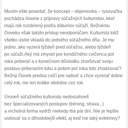
Musím ešte povedať, že koncept – objemovka – rysovačka
pochádza hlavne z prípravy súťažných kulturistov, ktorí
majú rok rozdelený podľa dátumov súťaží. Bežnému
človeku však takýto prístup neodporúčam. Kulturista totiž
všetko úsilie vkladá do jedného súťažného dňa. Je mu
jedno, ako vyzerá týždeň pred súťažou, alebo týždeň
po súťaži.Aký má zmysel pre kondičného cvičenca pol
roka priberať a v konečnom dôsledku zhoršovať svoju
postavu priberaním tuku a potom pol roka toto zhadzovať?
Bežný človek predsa cvičí pre radosť a chce vyzerať dobre
celý rok, nie len krátke obdobie cez rok.
Úroveň súťažného kulturistu nedosiahneš
bez špecializovaných postupov (tréning, strava...)
a vrcholná forma vydrží niekedy iba pár dní. Nie je lepšie
usilovať sa o dlhodobejší efekt, aj keď nie taký extrémny?