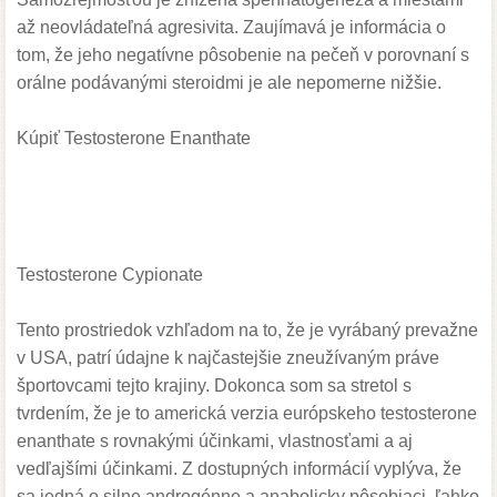
až neovládateľná agresivita. Zaujímavá je informácia o
tom, že jeho negatívne pôsobenie na pečeň v porovnaní s
orálne podávanými steroidmi je ale nepomerne nižšie.
Kúpiť
Testosterone Enanthate
Testosterone Cypionate
Tento prostriedok vzhľadom na to, že je vyrábaný prevažne
v USA, patrí údajne k najčastejšie zneužívaným práve
športovcami tejto krajiny. Dokonca som sa stretol s
tvrdením, že je to americká verzia európskeho testosterone
enanthate s rovnakými účinkami, vlastnosťami a aj
vedľajšími účinkami. Z dostupných informácií vyplýva, že
sa jedná o silne androgénne a anabolicky pôsobiaci, ľahko