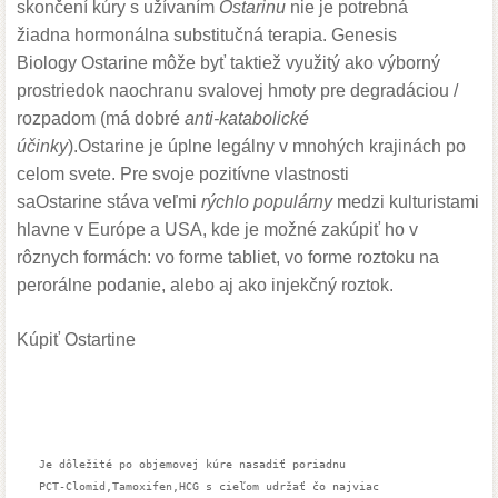
skončení kúry s užívaním
Ostarinu
nie je potrebná
žiadna hormonálna substitučná terapia. Genesis
Biology Ostarine môže byť taktiež využitý ako výborný
prostriedok naochranu svalovej hmoty pre degradáciou /
rozpadom (má dobré
anti-katabolické
účinky
).Ostarine je úplne legálny v mnohých krajinách po
celom svete. Pre svoje pozitívne vlastnosti
saOstarine stáva veľmi
rýchlo populárny
medzi kulturistami
hlavne v Európe a USA, kde je možné zakúpiť ho v
rôznych formách: vo forme tabliet, vo forme roztoku na
perorálne podanie, alebo aj ako injekčný roztok.
Kúpiť Ostartine
Je dôležité po objemovej kúre nasadiť poriadnu 

PCT-Clomid,Tamoxifen,HCG s cieľom udržať čo najviac 