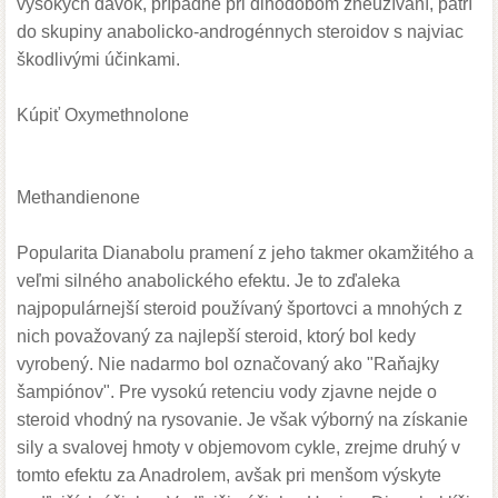
vysokých dávok, prípadne pri dlhodobom zneužívaní, patrí
do skupiny anabolicko-androgénnych steroidov s najviac
škodlivými účinkami.
Kúpiť Oxymethnolone
Methandienone
Popularita Dianabolu pramení z jeho takmer okamžitého a
veľmi silného anabolického efektu. Je to zďaleka
najpopulárnejší steroid používaný športovci a mnohých z
nich považovaný za najlepší steroid, ktorý bol kedy
vyrobený. Nie nadarmo bol označovaný ako "Raňajky
šampiónov". Pre vysokú retenciu vody zjavne nejde o
steroid vhodný na rysovanie. Je však výborný na získanie
sily a svalovej hmoty v objemovom cykle, zrejme druhý v
tomto efektu za Anadrolem, avšak pri menšom výskyte