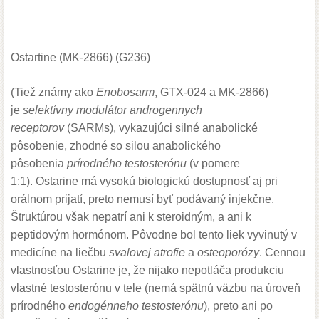
Ostartine (MK-2866) (G236)
(Tiež známy ako
Enobosarm
, GTX-024 a MK-2866)
je
selektívny modulátor androgennych
receptorov
(SARMs), vykazujúci silné anabolické
pôsobenie, zhodné so silou anabolického
pôsobenia
prírodného testosterónu
(v pomere
1:1). Ostarine má vysokú biologickú dostupnosť aj pri
orálnom prijatí, preto nemusí byť podávaný injekčne.
Štruktúrou však nepatrí ani k steroidným, a ani k
peptidovým hormónom. Pôvodne bol tento liek vyvinutý v
medicíne na liečbu
svalovej atrofie
a
osteoporózy
. Cennou
vlastnosťou Ostarine je, že nijako nepotláča produkciu
vlastné testosterónu v tele (nemá spätnú väzbu na úroveň
prírodného
endogénneho testosterónu
), preto ani po