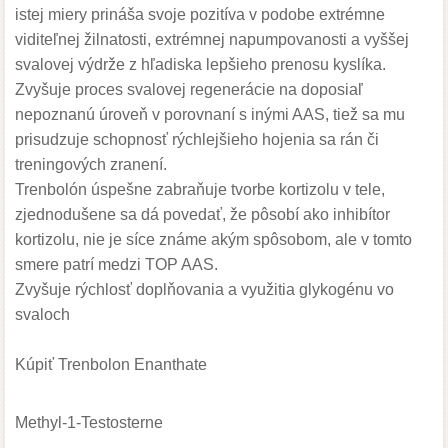
istej miery prináša svoje pozitíva v podobe extrémne
viditeľnej žilnatosti, extrémnej napumpovanosti a vyššej
svalovej výdrže z hľadiska lepšieho prenosu kyslíka.
Zvyšuje proces svalovej regenerácie na doposiaľ
nepoznanú úroveň v porovnaní s inými AAS, tiež sa mu
prisudzuje schopnosť rýchlejšieho hojenia sa rán či
treningových zranení.
Trenbolón úspešne zabraňuje tvorbe kortizolu v tele,
zjednodušene sa dá povedať, že pôsobí ako inhibítor
kortizolu, nie je síce známe akým spôsobom, ale v tomto
smere patrí medzi TOP AAS.
Zvyšuje rýchlosť doplňovania a využitia glykogénu vo
svaloch
Kúpiť Trenbolon Enanthate
Methyl-1-Testosterne