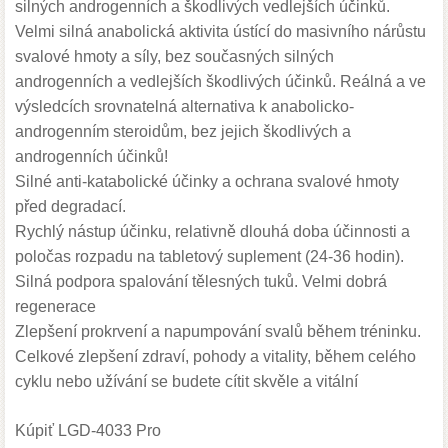
silných androgenních a škodlivých vedlejších účinků.
Velmi silná anabolická aktivita ústící do masivního nárůstu
svalové hmoty a síly, bez současných silných
androgenních a vedlejších škodlivých účinků. Reálná a ve
výsledcích srovnatelná alternativa k anabolicko-
androgenním steroidům, bez jejich škodlivých a
androgenních účinků!
Silné anti-katabolické účinky a ochrana svalové hmoty
před degradací.
Rychlý nástup účinku, relativně dlouhá doba účinnosti a
poločas rozpadu na tabletový suplement (24-36 hodin).
Silná podpora spalování tělesných tuků. Velmi dobrá
regenerace
Zlepšení prokrvení a napumpování svalů během tréninku.
Celkové zlepšení zdraví, pohody a vitality, během celého
cyklu nebo užívání se budete cítit skvěle a vitální
Kúpiť LGD-4033 Pro