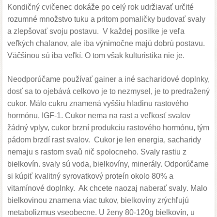
Kondičný cvičenec dokáže po celý rok udržiavať určité
rozumné množstvo tuku a pritom pomaličky budovať svaly
a zlepšovať svoju postavu. V každej posilke je veľa
veľkých chalanov, ale iba výnimočne majú dobrú postavu.
Väčšinou sú iba veľkí. O tom však kulturistika nie je.
Neodporúčame používať
gainer
a
iné
sacharidové
doplnky,
dosť sa to ojebává
celkovo je to nezmysel,
je to predražený
cukor.
Málo
cukru
znamená vyššiu
hladinu
rastového
hormónu
, IGF
-
1.
Cukor
nema
na
rast
a
veľkosť
svalov
žádný
vplyv
, cukor
brzní
produkciu
rastového
hormónu
, tým
pádom
brzdí rast
svalov
.
Cukor je
len
energia
,
sacharidy
nemaju
s
rastom
svaů
nič
spolocneho.
Svaly
rastiu
z
bielkovín
.
svaly sú
voda
,
bielkovíny, minerály
.
Odporúčame
si kúpiť kvalitný syrovatkový proteín okolo 80% a
vitamínové doplnky.
Ak chcete naozaj
naberať
svaly
.
Malo
bielkovinou
znamena
viac
tukov, bielkovíny
zrýchľujú
metabolizmus
vseobecne
.
U
ženy
80-120g
bielkovín,
u