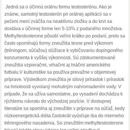
Jedná sa o účinnú orálnu formu testosterónu. Ako je
známe, samotný testosterón pri orálnej aplikácii sa v
pečeni mení zväčša na neaktívnu zložku a do krvi sa
dostáva v účinnej forme len 5-10% z podaného množstva.
Methyltestosterone pôsobí veľmi krátko po podaní, preto sa
často spomínajú formy zneužitia tesne pred výkonom
(tréningom, súťažou) slúžiace k vybičovaniu dopingového
konzumenta k vyššej výkonnosti. Sú zdokumentované
zneužitia vzpieračmi, vrhačmi aj hráčmi amerického
futbalu.V kulturistike sa používa prevažne v objemovej
príprave. Výsledkom zneužitia je silový prírastok i prírastok
na hmotnosti vyvolaný mohutným nahromadením vody. V
prípade, že sa užíva samostatne, po vysadení dochádza k
rýchlemu návratu do východzej pozície. V dostupnej
literatúre sa spomína aj zneužitie v príprave na súťaž, kedy
nízkoenergetická diéta častokrát vyúsťuje iba do mierneho
tréningového nasadenia. So zneužitím methyltestosterone