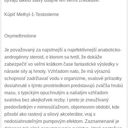
bývajú takéto stavy údajne len veľmi zriedkavé.
Kúpiť Methyl-1-Testosterne
Oxymethnolone
Je považovaný za najsilnejší a najefektívnejší anabolicko-
androgénny steroid, o ktorom sa tvrdí, že dokáže
zabezpečiť vo veľmi krátkom čase fantastické výsledky v
náraste sily aj hmoty. Vzhľadom nato, že má výraznú
schopnosť zadržiavať vodu v organizme, svalové prírastky
dosiahnuté s týmto prostriedkom predstavujú zväčša hrubú
masu, s typickým opuchnutým a naliatým vzhľadom
svalstva bez akejkoľvek rezby. I preto je zneužívaný
predovšetkým v mimosúťažnom, objemovom období, kde
pôsobí ako rastový a silový akcelerátor, vraj s
nedosiahnuteľným pumpovým efektom. Zaznamenané je