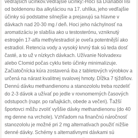
vedľajších účinkov.Vedľajšie účinky:-Hoci sa Dianabol líši
od boldenonu iba alkyláciou na 17. uhlíka, jeho vedľajšie
účinky sú podstatne silnejšie a prejavujú sa hlavne v
dávkach nad 20-30 mg / deň. Hoci jeho náchylnosť na
aromatizáciu je slabšia ako u testosterónu, vzniknutý
estrogén 17-alfa methylestradiol je oveľa potentnější ako
estradiol. Retencia vody a vysoký krvný tlak sú teda dosť
časté, a to už v nízkych dávkach. Užívanie Nolvadexu
alebo Clomid počas cyklu tieto účinky minimalizuje.
Začiatočnícka kúra zostavená iba z tabletových výrobkov a
určená na nárast kvalitnej svalovej hmoty. Dĺžka 7 týždňov.
Dennú dávku methandienonu a stanozololu treba rozdeliť
do 2-3 dávok a užívať po jedle v rovnomerných časových
odstupoch (napr. po raňajkách, obede a večeri). Ťažší
športovci môžu zvoliť vyššie dávky methandienonu (do 40
mg denne na vrchole). Vzhľadom na finančnú náročnosť
stanozololu je možné pri 2 mg alternatívach použiť nižšie
denné dávky. Schémy s alternatívnymi dávkami sú