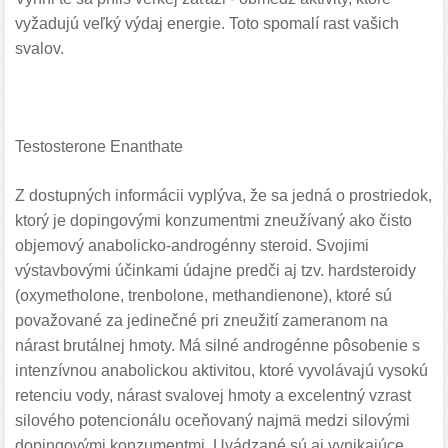
vyžadujú veľký výdaj energie
. Toto spomalí rast vašich
svalov.
Testosterone Enanthate
Z dostupných informácii vyplýva, že sa jedná o prostriedok,
ktorý je dopingovými konzumentmi zneužívaný ako čisto
objemový anabolicko-androgénny steroid. Svojimi
výstavbovými účinkami údajne predči aj tzv. hardsteroidy
(oxymetholone, trenbolone, methandienone), ktoré sú
považované za jedinečné pri zneužití zameranom na
nárast brutálnej hmoty. Má silné androgénne pôsobenie s
intenzívnou anabolickou aktivitou, ktoré vyvolávajú vysokú
retenciu vody, nárast svalovej hmoty a excelentný vzrast
silového potencionálu oceňovaný najmä medzi silovými
dopingovými konzumentmi. Uvádzané sú aj vynikajúce