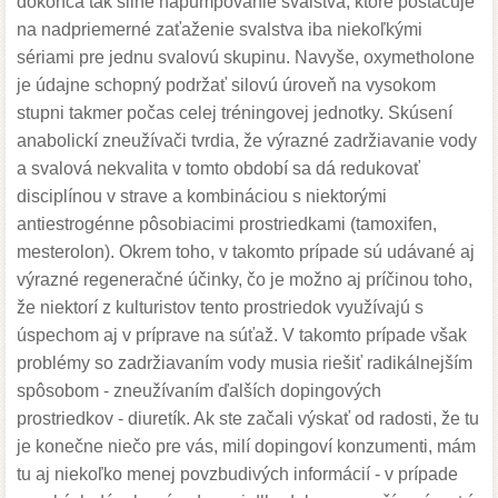
dokonca tak silné napumpovanie svalstva, ktoré postačuje
na nadpriemerné zaťaženie svalstva iba niekoľkými
sériami pre jednu svalovú skupinu. Navyše, oxymetholone
je údajne schopný podržať silovú úroveň na vysokom
stupni takmer počas celej tréningovej jednotky. Skúsení
anabolickí zneužívači tvrdia, že výrazné zadržiavanie vody
a svalová nekvalita v tomto období sa dá redukovať
disciplínou v strave a kombináciou s niektorými
antiestrogénne pôsobiacimi prostriedkami (tamoxifen,
mesterolon). Okrem toho, v takomto prípade sú udávané aj
výrazné regeneračné účinky, čo je možno aj príčinou toho,
že niektorí z kulturistov tento prostriedok využívajú s
úspechom aj v príprave na súťaž. V takomto prípade však
problémy so zadržiavaním vody musia riešiť radikálnejším
spôsobom - zneužívaním ďalších dopingových
prostriedkov - diuretík. Ak ste začali výskať od radosti, že tu
je konečne niečo pre vás, milí dopingoví konzumenti, mám
tu aj niekoľko menej povzbudivých informácií - v prípade