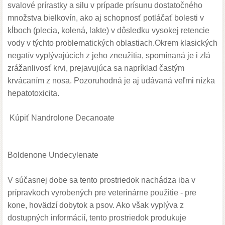
svalové prírastky a silu v prípade prísunu dostatočného
množstva bielkovín, ako aj schopnosť potláčať bolesti v
kĺboch (plecia, kolená, lakte) v dôsledku vysokej retencie
vody v týchto problematických oblastiach.Okrem klasických
negatív vyplývajúcich z jeho zneužitia, spomínaná je i zlá
zrážanlivosť krvi, prejavujúca sa napríklad častým
krvácaním z nosa. Pozoruhodná je aj udávaná veľmi nízka
hepatotoxicita.
Kúpiť
Nandrolone Decanoate
Boldenone Undecylenate
V súčasnej dobe sa tento prostriedok nachádza iba v
prípravkoch vyrobených pre veterinárne použitie - pre
kone, hovädzí dobytok a psov. Ako však vyplýva z
dostupných informácií, tento prostriedok produkuje