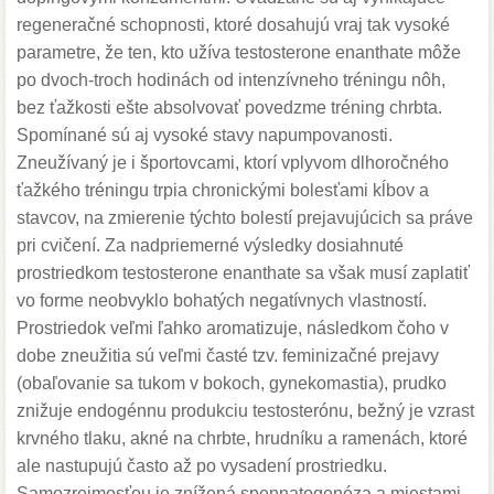
regeneračné schopnosti, ktoré dosahujú vraj tak vysoké
parametre, že ten, kto užíva testosterone enanthate môže
po dvoch-troch hodinách od intenzívneho tréningu nôh,
bez ťažkosti ešte absolvovať povedzme tréning chrbta.
Spomínané sú aj vysoké stavy napumpovanosti.
Zneužívaný je i športovcami, ktorí vplyvom dlhoročného
ťažkého tréningu trpia chronickými bolesťami kĺbov a
stavcov, na zmierenie týchto bolestí prejavujúcich sa práve
pri cvičení. Za nadpriemerné výsledky dosiahnuté
prostriedkom testosterone enanthate sa však musí zaplatiť
vo forme neobvyklo bohatých negatívnych vlastností.
Prostriedok veľmi ľahko aromatizuje, následkom čoho v
dobe zneužitia sú veľmi časté tzv. feminizačné prejavy
(obaľovanie sa tukom v bokoch, gynekomastia), prudko
znižuje endogénnu produkciu testosterónu, bežný je vzrast
krvného tlaku, akné na chrbte, hrudníku a ramenách, ktoré
ale nastupujú často až po vysadení prostriedku.
Samozrejmosťou je znížená spennatogenéza a miestami