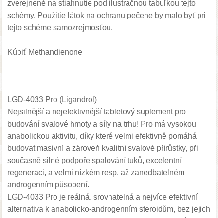
zverejnené na stiahnutie pod ilustračnou tabuľkou tejto
schémy. Použitie látok na ochranu pečene by malo byť pri
tejto schéme samozrejmosťou.
Kúpiť Methandienone
LGD-4033 Pro (Ligandrol)
Nejsilnější a nejefektivnější tabletový suplement pro
budování svalové hmoty a síly na trhu! Pro má vysokou
anabolickou aktivitu, díky které velmi efektivně pomáhá
budovat masivní a zároveň kvalitní svalové přírůstky, při
současně silné podpoře spalování tuků, excelentní
regeneraci, a velmi nízkém resp. až zanedbatelném
androgenním působení.
LGD-4033 Pro je reálná, srovnatelná a nejvíce efektivní
alternativa k anabolicko-androgenním steroidům, bez jejich