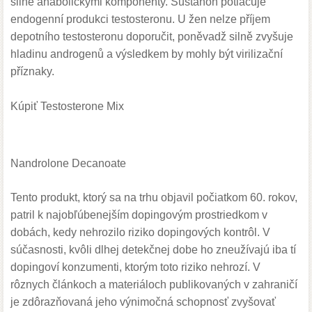
silně anabolickými komponenty. Sustanon potlačuje
endogenní produkci testosteronu. U žen nelze příjem
depotního testosteronu doporučit, poněvadž silně zvyšuje
hladinu androgenů a výsledkem by mohly být virilizační
příznaky.
Kúpiť
Testosterone Mix
Nandrolone Decanoate
Tento produkt, ktorý sa na trhu objavil počiatkom 60. rokov,
patril k najobľúbenejším dopingovým prostriedkom v
dobách, kedy nehrozilo riziko dopingových kontrôl. V
súčasnosti, kvôli dlhej detekčnej dobe ho zneužívajú iba tí
dopingoví konzumenti, ktorým toto riziko nehrozí. V
rôznych článkoch a materiáloch publikovaných v zahraničí
je zdôrazňovaná jeho výnimočná schopnosť zvyšovať