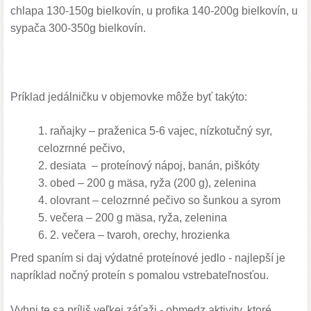
chlapa
130-150
g
bielkovín
,
u
profika
140-200g
bielkovín,
u
sypača
300-350g
bielkovín.
Príklad jedálničku v objemovke môže byť takýto:
raňajky – praženica 5-6 vajec, nízkotučný syr,
celozrnné pečivo,
desiata – proteínový nápoj, banán, piškóty
obed – 200 g mäsa, ryža (200 g), zelenina
olovrant – celozrnné pečivo so šunkou a syrom
večera – 200 g mäsa, ryža, zelenina
2. večera – tvaroh, orechy, hrozienka
Pred spaním si daj výdatné proteínové jedlo
- najlepší je
napríklad nočný
proteín
s
pomalou
vstrebateľnosťou
.
Vyhni te sa príliš veľkej záťaži -
obmedz aktivity, ktoré