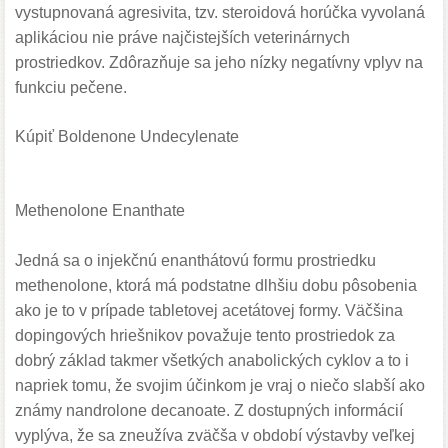
vystupnovaná agresivita, tzv. steroidová horúčka vyvolaná
aplikáciou nie práve najčistejších veterinárnych
prostriedkov. Zdôrazňuje sa jeho nízky negatívny vplyv na
funkciu pečene.
Kúpiť Boldenone Undecylenate
Methenolone Enanthate
Jedná sa o injekčnú enanthátovú formu prostriedku
methenolone, ktorá má podstatne dlhšiu dobu pôsobenia
ako je to v prípade tabletovej acetátovej formy. Väčšina
dopingových hriešnikov považuje tento prostriedok za
dobrý základ takmer všetkých anabolických cyklov a to i
napriek tomu, že svojim účinkom je vraj o niečo slabší ako
známy nandrolone decanoate. Z dostupných informácií
vyplýva, že sa zneužíva zväčša v období výstavby veľkej