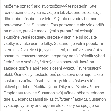
Môžeme označiť ako štvorzložkovvý testosterón. Štyri
rôzne účinné látky sú navzájom tak zladené, že zaisťujú
dlhú dobu pôsobenia v tele. Z týchto dôvodov ho mnohí
porovnávajú sa Sustanon. Toto porovnanie nie však príliš
na mieste, pretože medzi týmito preparátmi existujú
skutočne veľké rozdiely, pretože v nich nie sú použité
všetky rovnaké účinné látky. Sustanon je velmi populární
steroid. Uživatelé si jej vysoce cení, neboť ve srovnání s
ostatními testosteronovými preparáty nabízí několik výhod.
Jedná se o směs čtyř různých testosteronů, které na
základě dobře sladěného složení vykazují synergistický
efekt. Účinek čtyř testosteronů se časově doplňuje, takže
sustanon začíná působit velmi rychle a zůstává v těle
aktivní po dobu několika týdnů. Díky rovněž obsaženému
Propionatu rozvine Sustanon svůj účinek během jednoho
dne a Decanoat zajistí tří- až čtyřtýdenní aktivitu. Sustanon
vykazuje výrazný androgenní efekt, který se spojuje se