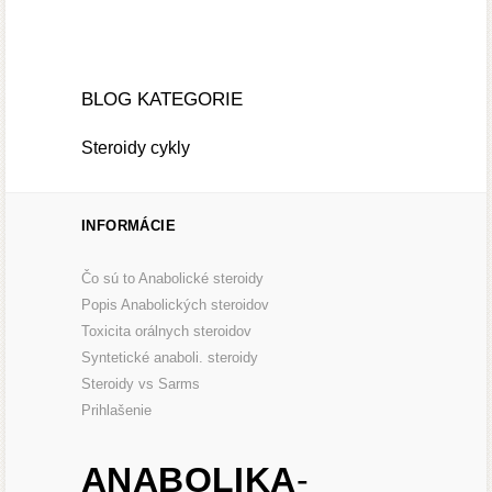
BLOG KATEGORIE
Steroidy cykly
INFORMÁCIE
Čo sú to Anabolické steroidy
Popis Anabolických steroidov
Toxicita orálnych steroidov
Syntetické anaboli. steroidy
Steroidy vs Sarms
Prihlašenie
ANABOLIKA
-