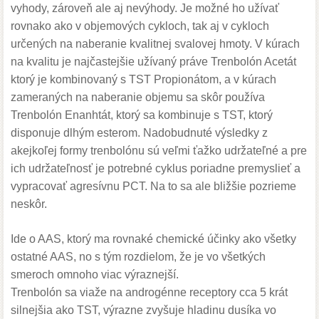
vyhody, zároveň ale aj nevýhody. Je možné ho užívať
rovnako ako v objemových cykloch, tak aj v cykloch
určených na naberanie kvalitnej svalovej hmoty. V kúrach
na kvalitu je najčastejšie užívaný práve Trenbolón Acetát
ktorý je kombinovaný s TST Propionátom, a v kúrach
zameraných na naberanie objemu sa skôr používa
Trenbolón Enanhtát, ktorý sa kombinuje s TST, ktorý
disponuje dlhým esterom. Nadobudnuté výsledky z
akejkoľej formy trenbolónu sú veľmi ťažko udržateľné a pre
ich udržateľnosť je potrebné cyklus poriadne premyslieť a
vypracovať agresívnu PCT. Na to sa ale bližšie pozrieme
neskôr.
Ide o AAS, ktorý ma rovnaké chemické účinky ako všetky
ostatné AAS, no s tým rozdielom, že je vo všetkých
smeroch omnoho viac výraznejší.
Trenbolón sa viaže na androgénne receptory cca 5 krát
silnejšia ako TST, výrazne zvyšuje hladinu dusíka vo