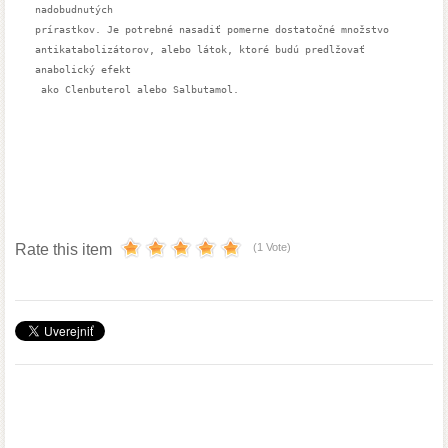
nadobudnutých 

prírastkov. Je potrebné nasadiť pomerne dostatočné množstvo 

antikatabolizátorov, alebo látok, ktoré budú predlžovať 
anabolický efekt

 ako Clenbuterol alebo Salbutamol.
Rate this item
(1 Vote)