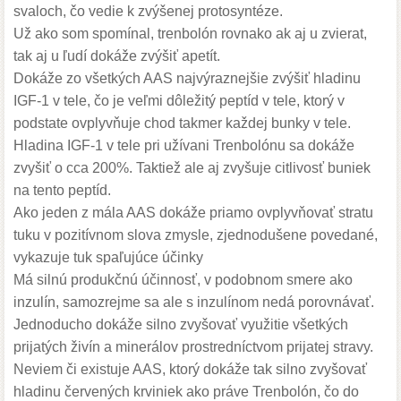
svaloch, čo vedie k zvýšenej protosyntéze.
Už ako som spomínal, trenbolón rovnako ak aj u zvierat,
tak aj u ľudí dokáže zvýšiť apetít.
Dokáže zo všetkých AAS najvýraznejšie zvýšiť hladinu
IGF-1 v tele, čo je veľmi dôležitý peptíd v tele, ktorý v
podstate ovplyvňuje chod takmer každej bunky v tele.
Hladina IGF-1 v tele pri užívani Trenbolónu sa dokáže
zvyšiť o cca 200%. Taktiež ale aj zvyšuje citlivosť buniek
na tento peptíd.
Ako jeden z mála AAS dokáže priamo ovplyvňovať stratu
tuku v pozitívnom slova zmysle, zjednodušene povedané,
vykazuje tuk spaľujúce účinky
Má silnú produkčnú účinnosť, v podobnom smere ako
inzulín, samozrejme sa ale s inzulínom nedá porovnávať.
Jednoducho dokáže silno zvyšovať využitie všetkých
prijatých živín a minerálov prostredníctvom prijatej stravy.
Neviem či existuje AAS, ktorý dokáže tak silno zvyšovať
hladinu červených krviniek ako práve Trenbolón, čo do