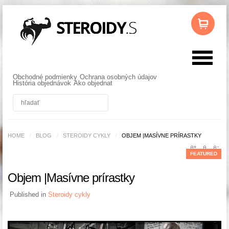
Obchodné podmienky
Ochrana osobných údajov
História objednávok
Ako objednat
HOME
/
BLOG
/
STEROIDY CYKLY
/
OBJEM |MASÍVNE PRÍRASTKY
FEATURED
Objem |Masívne prírastky
Published in
Steroidy cykly