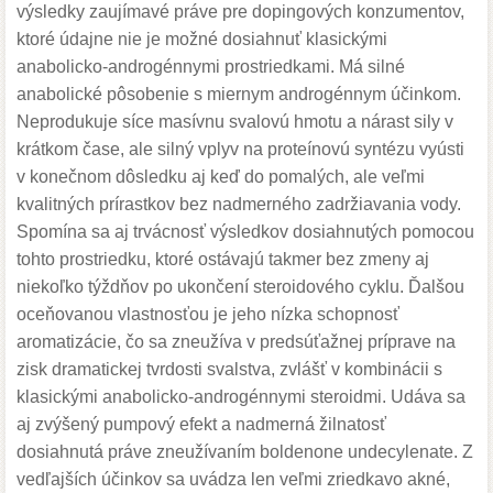
výsledky zaujímavé práve pre dopingových konzumentov,
ktoré údajne nie je možné dosiahnuť klasickými
anabolicko-androgénnymi prostriedkami. Má silné
anabolické pôsobenie s miernym androgénnym účinkom.
Neprodukuje síce masívnu svalovú hmotu a nárast sily v
krátkom čase, ale silný vplyv na proteínovú syntézu vyústi
v konečnom dôsledku aj keď do pomalých, ale veľmi
kvalitných prírastkov bez nadmerného zadržiavania vody.
Spomína sa aj trvácnosť výsledkov dosiahnutých pomocou
tohto prostriedku, ktoré ostávajú takmer bez zmeny aj
niekoľko týždňov po ukončení steroidového cyklu. Ďalšou
oceňovanou vlastnosťou je jeho nízka schopnosť
aromatizácie, čo sa zneužíva v predsúťažnej príprave na
zisk dramatickej tvrdosti svalstva, zvlášť v kombinácii s
klasickými anabolicko-androgénnymi steroidmi. Udáva sa
aj zvýšený pumpový efekt a nadmerná žilnatosť
dosiahnutá práve zneužívaním boldenone undecylenate. Z
vedľajších účinkov sa uvádza len veľmi zriedkavo akné,