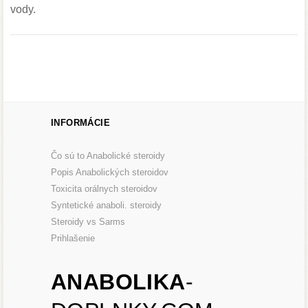
vody.
INFORMÁCIE
Čo sú to Anabolické steroidy
Popis Anabolických steroidov
Toxicita orálnych steroidov
Syntetické anaboli. steroidy
Steroidy vs Sarms
Prihlašenie
ANABOLIKA
-