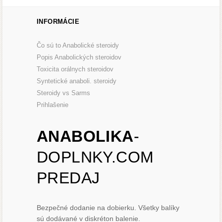
INFORMÁCIE
Čo sú to Anabolické steroidy
Popis Anabolických steroidov
Toxicita orálnych steroidov
Syntetické anaboli. steroidy
Steroidy vs Sarms
Prihlašenie
ANABOLIKA
-
DOPLNKY.COM
PREDAJ
Bezpečné dodanie na dobierku. Všetky balíky
sú dodávané v diskréton balenie.