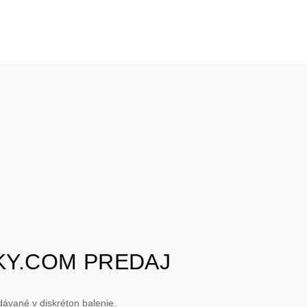
KY.COM PREDAJ
ávané v diskréton balenie.