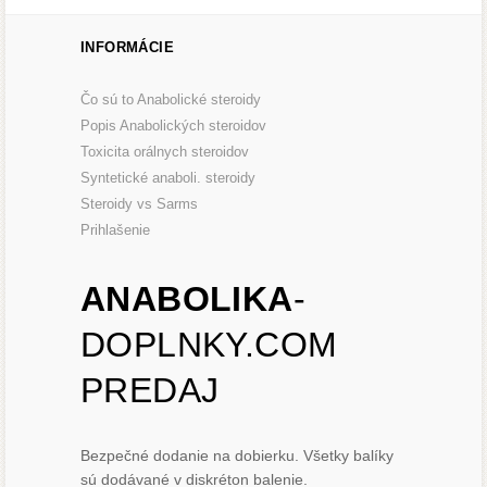
INFORMÁCIE
Čo sú to Anabolické steroidy
Popis Anabolických steroidov
Toxicita orálnych steroidov
Syntetické anaboli. steroidy
Steroidy vs Sarms
Prihlašenie
ANABOLIKA
-
DOPLNKY.COM
PREDAJ
Bezpečné dodanie na dobierku. Všetky balíky
sú dodávané v diskréton balenie.